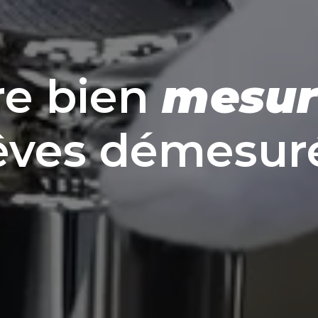
re bien 
mesur
rêves démesur