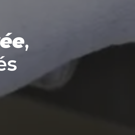
ée
,

és